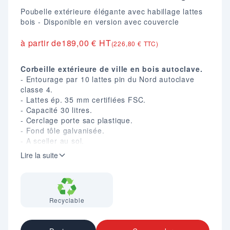
Poubelle extérieure élégante avec habillage lattes
bois - Disponible en version avec couvercle
à partir de
189,00 € HT
(226,80 € TTC)
Corbeille extérieure de ville en bois autoclave.
- Entourage par 10 lattes pin du Nord autoclave
classe 4.
- Lattes ép. 35 mm certifiées FSC.
- Capacité 30 litres.
- Cerclage porte sac plastique.
- Fond tôle galvanisée.
- A sceller au sol.
- Dim. (mm) : H. 690 X L. 420 X P. 300.
Lire la suite
- Disponible en version avec ou sans couvercle
acier.
Recyclable