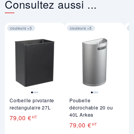
Consultez aussi ...
couleurs +3
couleurs +5
co
Image 1 sur 4
Image 1 sur 4
Im
Corbeille pivotante
Poubelle
Co
rectangulaire 27L
décrochable 20 ou
p
40L Arkea
79,00 €
1
HT
79,00 €
HT