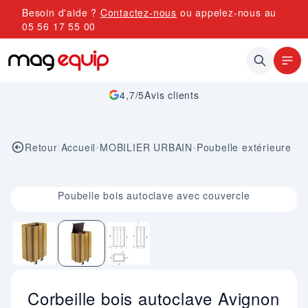
Allez au contenu
Besoin d'aide ?
Contactez-nous
ou appelez-nous au
05 56 17 55 00
4,7/5
Avis clients
Retour
|
Accueil
•
MOBILIER URBAIN
•
Poubelle extérieure
Image 2 sur 3
Poubelle bois autoclave avec couvercle
Corbeille bois autoclave Avignon