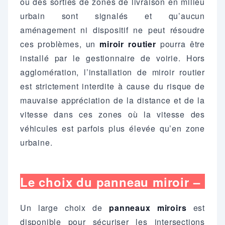
ou des sorties de zones de livraison en milieu
urbain sont signalés et qu’aucun
aménagement ni dispositif ne peut résoudre
ces problèmes, un
miroir routier
pourra être
installé par le gestionnaire de voirie. Hors
agglomération, l’installation de miroir routier
est strictement interdite à cause du risque de
mauvaise appréciation de la distance et de la
vitesse dans ces zones où la vitesse des
véhicules est parfois plus élevée qu’en zone
urbaine.
Le choix du panneau miroir –
Une étape cruciale pour
Un large choix de
panneaux miroirs
est
sécuriser votre espace routier
disponible pour sécuriser les intersections