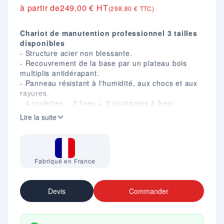
à partir de
249,00 € HT
(298,80 € TTC)
Chariot de manutention professionnel 3 tailles
disponibles
- Structure acier non blessante.
- Recouvrement de la base par un plateau bois
muItiplis antidérapant.
- Panneau résistant à l'humidité, aux chocs et aux
rayures.
- 4 roulettes : 2 fixes + 2 pivotantes à frein
(conforme norme européenne EN 1757-3).
Lire la suite
- Disposition des roues en rectangle.
- Roues D. 200 mm à bandage caoutchouc.
- Embouts plastiques de protection à l'avant du
châssis.
Fabriqué en France
- Finition époxy bleu RAL 5019.
- Hauteur hors tout : 1000 mm.
- Hauteur sol/base : 270 mm.
Devis
Commander
- Charge maxi : 500 kg.