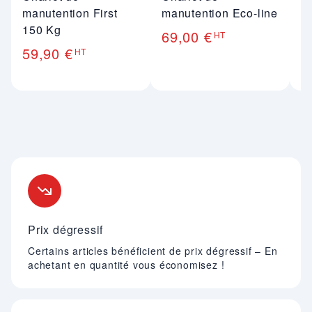
manutention First
manutention Eco-line
m
150 Kg
3
69,00 €
HT
59,90 €
9
HT
Nos engagements
Prix dégressif
Certains articles bénéficient de prix dégressif – En
achetant en quantité vous économisez !