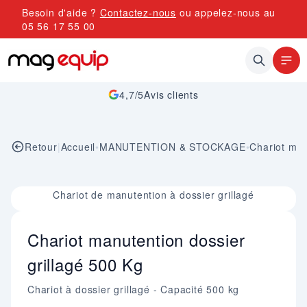
Allez au contenu
Besoin d'aide ?
Contactez-nous
ou appelez-nous au
05 56 17 55 00
4,7/5
Avis clients
Retour
|
Accueil
•
MANUTENTION & STOCKAGE
•
Chariot man
Image 1 sur 1
Chariot de manutention à dossier grillagé
Chariot manutention dossier
grillagé 500 Kg
Chariot à dossier grillagé - Capacité 500 kg