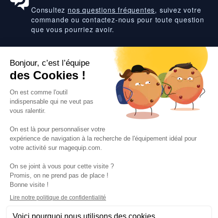
Consultez
nos questions fréquentes
, suivez votre
commande ou contactez-nous pour toute question
que vous pourriez avoir.
Suivez-nous
VOS SERVICES
VOS DEMANDES
NOTRE SOCIETE
·
·
·
·
CGV
Données personnelles
Prix euro HT
Nuancier RAL