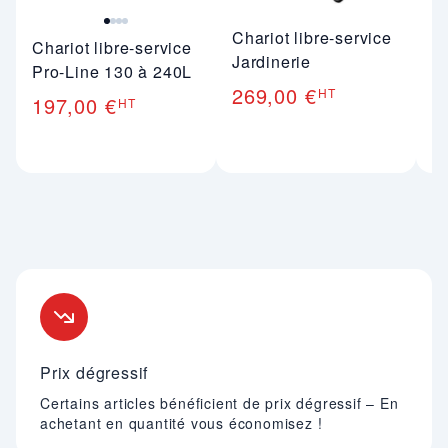
Chariot libre-service
C
Chariot libre-service
Jardinerie
3
Pro-Line 130 à 240L
269,00 €
2
HT
197,00 €
HT
Nos engagements
Prix dégressif
Certains articles bénéficient de prix dégressif – En
achetant en quantité vous économisez !