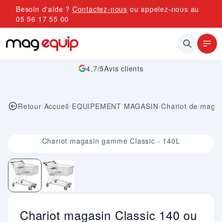
Allez au contenu
Besoin d'aide ?
Contactez-nous
ou appelez-nous au
05 56 17 55 00
4,7/5
Avis clients
Retour
|
Accueil
•
EQUIPEMENT MAGASIN
•
Chariot de maga
Image 1 sur 2
Chariot magasin gamme Classic - 140L
Chariot magasin Classic 140 ou