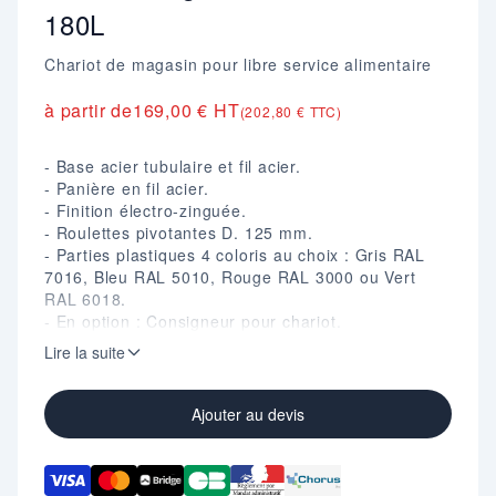
180L
Chariot de magasin pour libre service alimentaire
à partir de
169,00 € HT
(202,80 € TTC)
- Base acier tubulaire et fil acier.
- Panière en fil acier.
- Finition électro-zinguée.
- Roulettes pivotantes D. 125 mm.
- Parties plastiques 4 coloris au choix : Gris RAL
7016, Bleu RAL 5010, Rouge RAL 3000 ou Vert
RAL 6018.
- En option : Consigneur pour chariot.
Prix indiqué départ usine. Les frais de transport
Lire la suite
seront calculés selon votre localisation et la
quantité commandée, puis détaillés dans votre
devis personnalisé.
Ajouter au devis