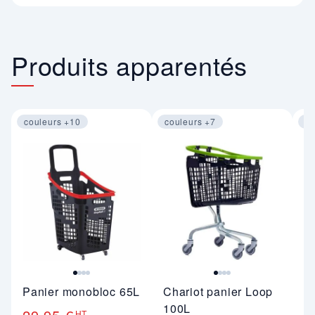
Produits apparentés
couleurs +10
couleurs +7
co
Image 1 sur 4
Image 1 sur 4
Im
Panier monobloc 65L
Chariot panier Loop
C
100L
HT