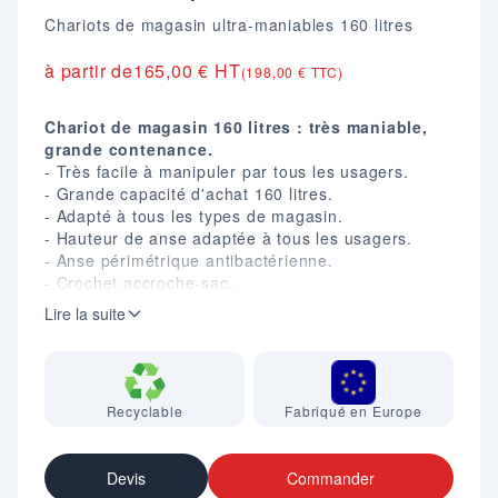
Chariots de magasin ultra-maniables 160 litres
à partir de
165,00 € HT
(198,00 € TTC)
Chariot de magasin 160 litres : très maniable,
grande contenance.
- Très facile à manipuler par tous les usagers.
- Grande capacité d'achat 160 litres.
- Adapté à tous les types de magasin.
- Hauteur de anse adaptée à tous les usagers.
- Anse périmétrique antibactérienne.
- Crochet accroche-sac.
- Plateau inférieur pour articles volumineux.
Lire la suite
- Compact et facile à stocker (25% d'économie
d'espace par rapport aux autres chariots du
marché).
- Encastrable.
Recyclable
Fabriqué en Europe
- Base acier zingué.
- Panière polypropylène gris foncé RAL 7021.
- Roulettes D. 125 mm.
Devis
Commander
- Dim. (mm) : H. totale 1100 (H. panier 949) X L.