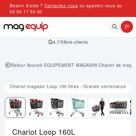
Allez au contenu
Besoin d'aide ?
Contactez-nous
ou appelez-nous au
05 56 17 55 00
4,7/5
Avis clients
Retour
|
Accueil
•
EQUIPEMENT MAGASIN
•
Chariot de maga
Image 1 sur 7
Chariot magasin Loop 160 litres - Grande contenance
Chariot Loop 160L