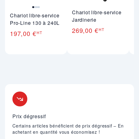
Chariot libre-service
C
Chariot libre-service
Jardinerie
3
Pro-Line 130 à 240L
269,00 €
2
HT
197,00 €
HT
Nos engagements
Prix dégressif
Certains articles bénéficient de prix dégressif – En
achetant en quantité vous économisez !