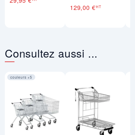
29,95 €
1
129,00 €
HT
Consultez aussi ...
couleurs +5
Image 1 sur 4