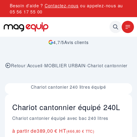
Allez au contenu
Besoin d'aide ?
Contactez-nous
ou appelez-nous au
05 56 17 55 00
4,7/5
Avis clients
Retour
|
Accueil
•
MOBILIER URBAIN
•
Chariot cantonnier
Image 1 sur 1
Chariot cantonier 240 litres équipé
Chariot cantonnier équipé 240L
Chariot cantonier équipé avec bac 240 litres
à partir de
389,00 € HT
(466,80 € TTC)