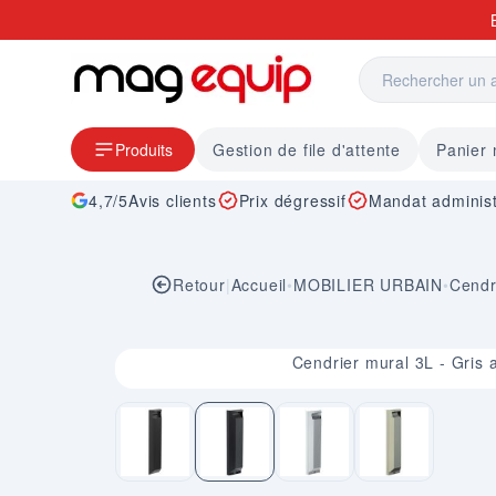
Allez au contenu
Produits
Gestion de file d'attente
Panier
4,7/5
Avis clients
Prix dégressif
Mandat administ
Retour
|
Accueil
•
MOBILIER URBAIN
•
Cendr
Image 2 sur 4
Cendrier mural 3L - Gris 