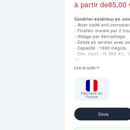
à partir de
85,00
Cendrier extérieur en col
- Acier traité anti-corrosion
- Fixation murale par 2 tro
- Vidage par décrochage.
- Existe en version avec ser
- Capacité : 1800 mégots.
- Dim. (mm) : H. 550 X L. 1
80).
- 4 coloris au choix.
Lire la suite
Fabriqué en
France
Devis