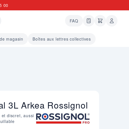
5 00
FAQ
0 articles dans le
undefined arti
 de magasin
Boîtes aux lettres collectives
al 3L Arkea Rossignol
et discret, aussi
uillable