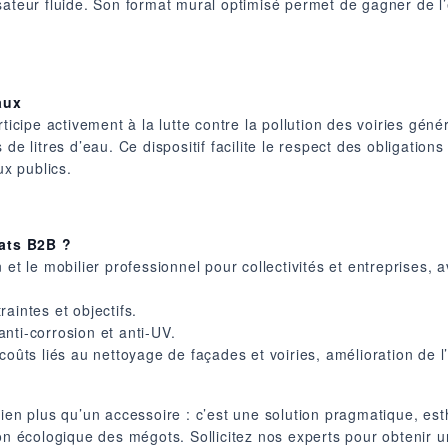
sateur fluide. Son format mural optimisé permet de gagner de l’
aux
rticipe activement à la lutte contre la pollution des voiries gé
 de litres d’eau. Ce dispositif facilite le respect des obligati
ux publics.
ats B2B ?
et le mobilier professionnel pour collectivités et entreprises, av
aintes et objectifs.
nti-corrosion et anti-UV.
 coûts liés au nettoyage de façades et voiries, amélioration de
ien plus qu’un accessoire : c’est une solution pragmatique, esth
on écologique des mégots. Sollicitez nos experts pour obtenir u