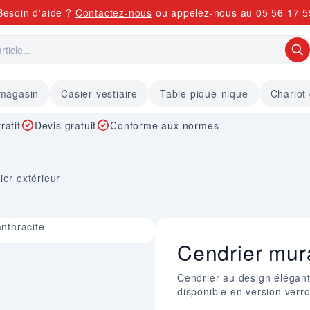
Besoin d'aide ?
Contactez-nous
ou appelez-nous au
05 56 17 5
 magasin
Casier vestiaire
Table pique-nique
Chariot
ratif
Devis gratuit
Conforme aux normes
ier extérieur
anthracite
Cendrier mur
Cendrier au design élégant 
disponible en version verro