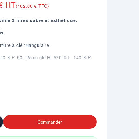
 € HT
(102,00 € TTC)
onne 3 litres sobre et esthétique.
.
us.
rure à clé triangulaire.
20 X P. 50. (Avec clé H. 570 X L. 140 X P.
Commander