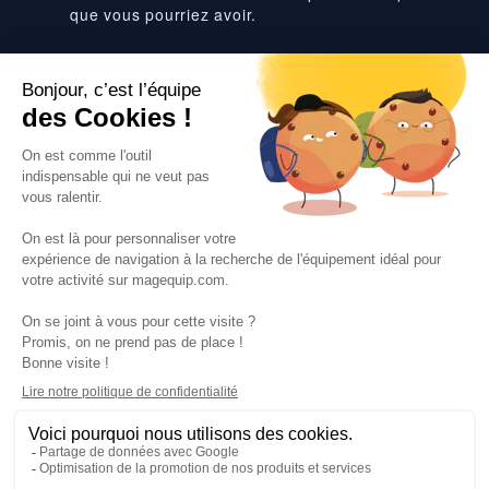
que vous pourriez avoir.
Suivez-nous
VOS SERVICES
VOS DEMANDES
NOTRE SOCIETE
·
·
·
·
CGV
Données personnelles
Prix euro HT
Nuancier RAL
·
·
·
Nos partenaires
Guides et conseils
Rejoignez-nous
Blog