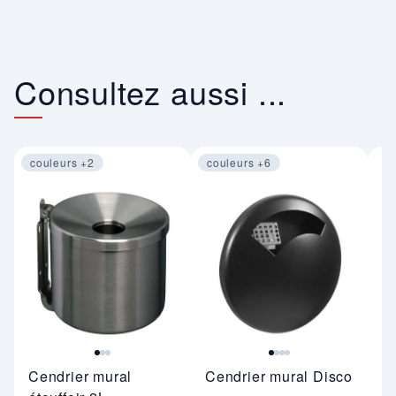
Consultez aussi ...
couleurs +2
couleurs +6
Image 1 sur 3
Image 1 sur 4
C
Cendrier mural
Cendrier mural Disco
ex