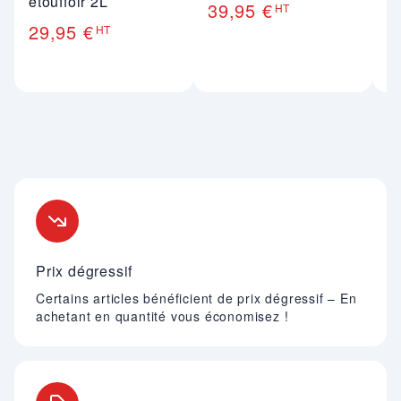
étouffoir 2L
39,95 €
HT
4
29,95 €
HT
Nos engagements
Prix dégressif
Certains articles bénéficient de prix dégressif – En
achetant en quantité vous économisez !