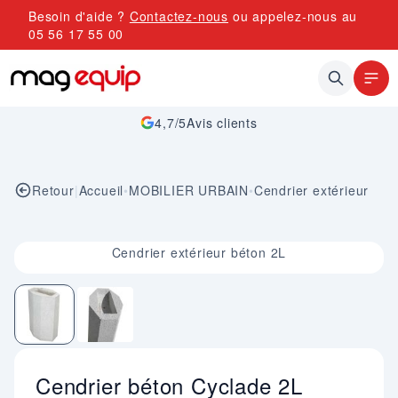
Allez au contenu
Besoin d'aide ?
Contactez-nous
ou appelez-nous au
05 56 17 55 00
4,7/5
Avis clients
Retour
|
Accueil
•
MOBILIER URBAIN
•
Cendrier extérieur
Image 1 sur 2
Cendrier extérieur béton 2L
Cendrier béton Cyclade 2L