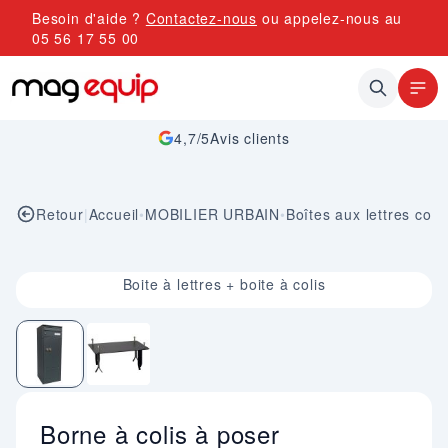
Allez au contenu
Besoin d'aide ?
Contactez-nous
ou appelez-nous au
05 56 17 55 00
4,7/5
Avis clients
Retour
|
Accueil
•
MOBILIER URBAIN
•
Boîtes aux lettres coll
Image 1 sur 2
Boite à lettres + boite à colis
Borne à colis à poser