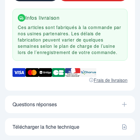
- Dim. (mm) : H. 975 X L. 320 X P. 395.
* Principe de la serrure COLISLOCK : A la première
dépose de colis par un transporteur par le cylindre
Infos livraison
réservé à LA POSTE, le colis sera sécurisé à
l'intérieur de la boîte. Seul vous même pourrez
Ces articles sont fabriqués à la commande par
ouvrir la boite à colis avec votre clé. Vous pourrez,
nos usines partenaires. Les délais de
si vous le souhaitez recevoir un nouveau colis en
fabrication peuvent varier de quelques
manœuvrant le bouton intérieur de la serrure. Ce
semaines selon le plan de charge de l’usine
bouton armera la serrure COLISLOCK pour la
lors de l’enregistrement de votre commande.
réception d'un nouveau colis. Dans le cas où vous
n'armez pas cette serrure, aucun colis ne pourra
être déposé dans la boîte. Le cylindre réservé à LA
POSTE sera bloqué. Cette option peut être utilisée
Frais de livraison
si vous partez en vacances par exemple et que
vous ne voulez pas que le colis reste trop
longtemps dans la boite.
Questions réponses
Télécharger la fiche technique