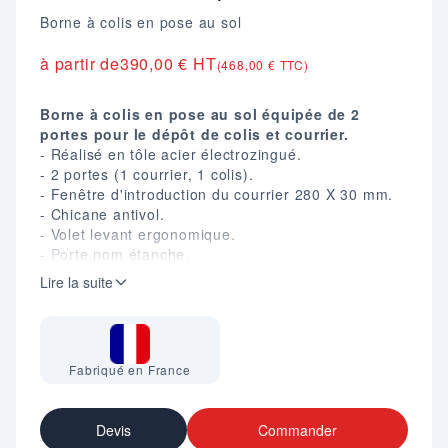
Borne à colis en pose au sol
à partir de
390,00 € HT
(468,00 € TTC)
Borne à colis en pose au sol équipée de 2
portes pour le dépôt de colis et courrier.
- Réalisé en tôle acier électrozingué.
- 2 portes (1 courrier, 1 colis).
- Fenêtre d'introduction du courrier 280 X 30 mm.
- Chicane antivol.
- Volet levant ergonomique.
- Porte nom étanche.
- Fermeture 3 points avec système multi-ancrage
Lire la suite
breveté.
- Charnières invisibles sur pivot.
- Serrure Colislock PTT*.
- 2 tablettes amovibles.
Fabriqué en France
- Toit avec rejet d'eau.
- Pose au sol socle H. 25 mm.
- Coloris : Gris RAL 7016.
Devis
Commander
- En option : Kit d'ancrage au sol.