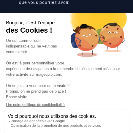
que vous pourriez avoir.
Suivez-nous
VOS SERVICES
VOS DEMANDES
NOTRE SOCIETE
·
·
·
·
CGV
Données personnelles
Prix euro HT
Nuancier RAL
·
·
·
Nos partenaires
Guides et conseils
Rejoignez-nous
Blog