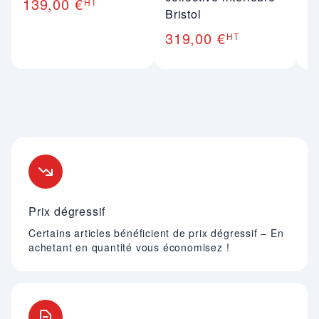
139,00 €
HT
Bristol
3
319,00 €
HT
Nos engagements
Prix dégressif
Certains articles bénéficient de prix dégressif – En
achetant en quantité vous économisez !