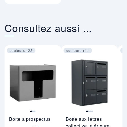
Consultez aussi ...
couleurs +22
couleurs +11
co
Image 1 sur 3
Image 1 sur 4
Im
Boite à prospectus
Boite aux lettres
Bo
collective intérieure
ex