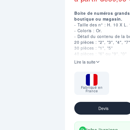
Boite de numéros grands
boutique ou magasin.
- Taille des n° : H. 10 X L
- Coloris : Or.
- Détail du contenu de la bo
20 pièces : "2", "3", "4", "7"
30 pièces : "1", "5"
40 pièces : "6" ou "9", "0"
60 pièces : "€"
Lire la suite
60 supports : 20 petits, 2
60 épingles.
Fabriqué en
France
Devis
Infos livraison