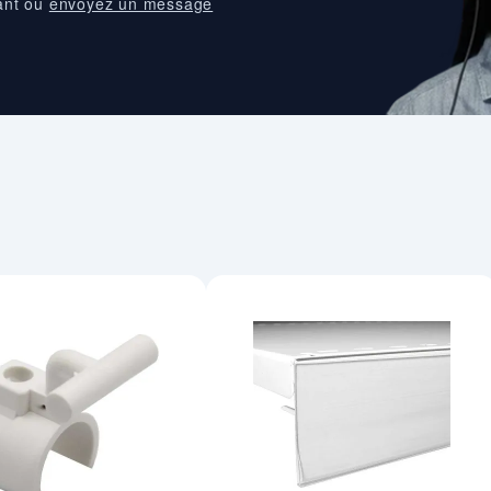
ant ou
envoyez un message