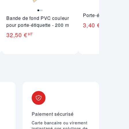
Porte-étiquette incli
Bande de fond PVC couleur
3,40 €
pour porte-étiquette - 200 m
HT
32,50 €
HT
Paiement sécurisé
Carte bancaire ou virement
instantané nos solutions de