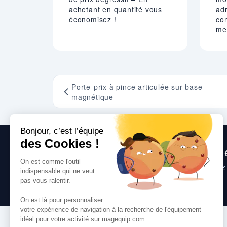
achetant en quantité vous
adr
économisez !
co
mei
Porte-prix à pince articulée sur base
magnétique
Nous sommes heureux de vous aide
Consultez
nos questions fréquentes
, suive
toute question que vous pourriez avoir.