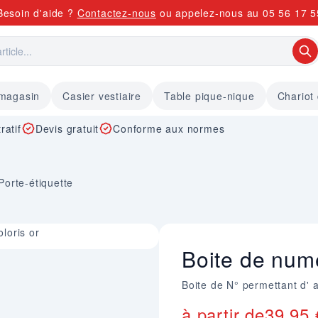
Besoin d'aide ?
Contactez-nous
ou appelez-nous au
05 56 17 5
 magasin
Casier vestiaire
Table pique-nique
Chariot
ratif
Devis gratuit
Conforme aux normes
Porte-étiquette
oloris or
Boite de numé
Boite de N° permettant d' a
à partir de
39,95