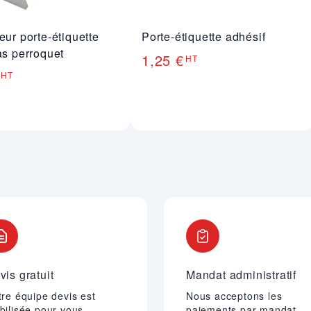
eur porte-étiquette
Porte-étiquette adhésif
as perroquet
1,25 €
HT
HT
vis gratuit
Mandat administratif
re équipe devis est
Nous acceptons les
bilisée pour vous
paiements par mandat