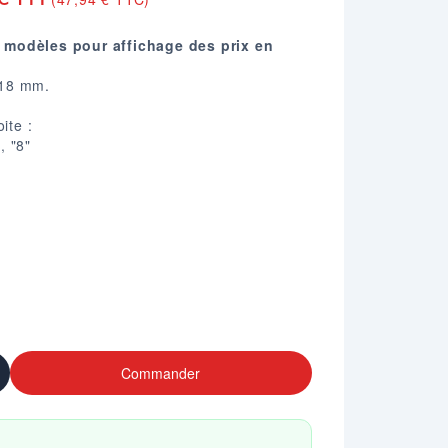
 modèles pour affichage des prix en
. 18 mm.
ite :
, "8"
0 moyens, 20 grands.
Commander