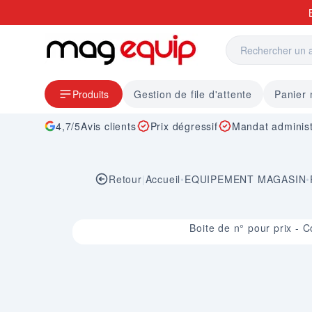
Allez au contenu
Produits
Gestion de file d'attente
Panier
4,7/5
Avis clients
Prix dégressif
Mandat administ
Retour
|
Accueil
•
EQUIPEMENT MAGASIN
•
Image 1 sur 1
Boite de n° pour prix - C