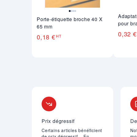
Adaptat
Porte-étiquette broche 40 X
pour br
65 mm
0,32 €
0,18 €
HT
Nos engagements
Prix dégressif
De
Certains articles bénéficient
Not
de prix dégressif – En
mo