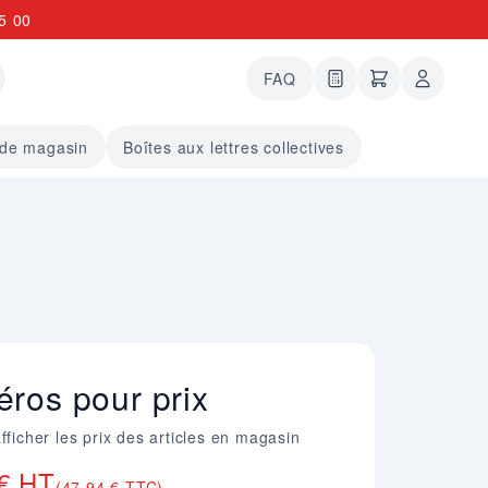
5 00
FAQ
0 articles dans le
undefined arti
 de magasin
Boîtes aux lettres collectives
ros pour prix
fficher les prix des articles en magasin
 € HT
(47,94 € TTC)