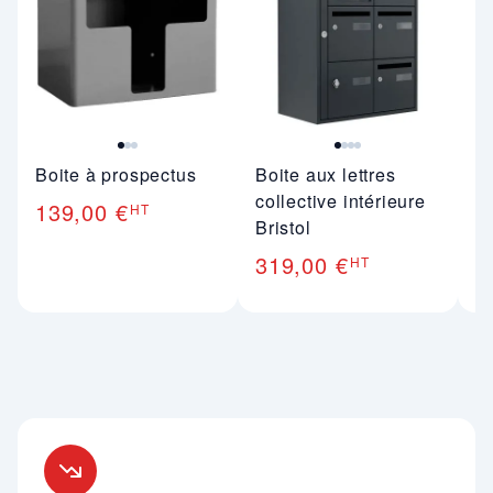
Boite à prospectus
Boite aux lettres
Bo
collective intérieure
ex
139,00 €
HT
Bristol
3
319,00 €
HT
Nos engagements