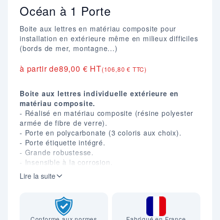
Océan à 1 Porte
Boite aux lettres en matériau composite pour
installation en extérieure même en milieux difficiles
(bords de mer, montagne...)
à partir de
89,00 € HT
(106,80 € TTC)
Boite aux lettres individuelle extérieure en
matériau composite.
- Réalisé en matériau composite (résine polyester
armée de fibre de verre).
- Porte en polycarbonate (3 coloris aux choix).
- Porte étiquette intégré.
- Grande robustesse.
- Insensible à la corrosion.
- Imputrescible.
Lire la suite
- Garantie 10 ans.
- Conforme à la norme postale NFD 27405.
- Dim. (mm) : H. 292 X L. 303 X P. 395.
Conforme aux normes
Fabriqué en France