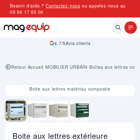
Allez au contenu
Besoin d'aide ?
Contactez-nous
ou appelez-nous au
05 56 17 55 00
4,7/5
Avis clients
Retour
|
Accueil
•
MOBILIER URBAIN
•
Boîtes aux lettres coll
Image 1 sur 4
Boite aux lettres matériau composite
Boite aux lettres extérieure