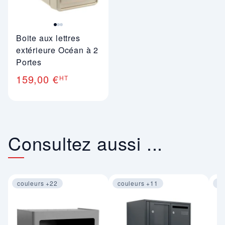
Boite aux lettres
extérieure Océan à 2
Portes
159,00 €
HT
Consultez aussi ...
couleurs +22
couleurs +11
co
Image 1 sur 3
Image 1 sur 4
Im