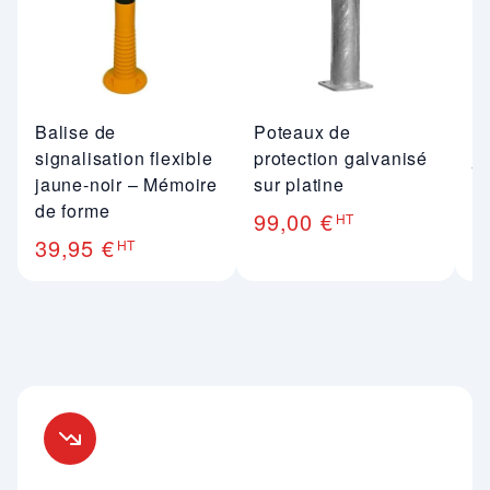
Balise de
Poteaux de
P
signalisation flexible
protection galvanisé
j
jaune-noir – Mémoire
sur platine
n
de forme
99,00 €
1
HT
39,95 €
HT
Nos engagements