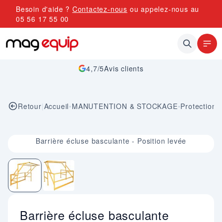
Allez au contenu
Besoin d'aide ?
Contactez-nous
ou appelez-nous au
05 56 17 55 00
4,7/5
Avis clients
Retour
|
Accueil
•
MANUTENTION & STOCKAGE
•
Protection i
Image 1 sur 2
Barrière écluse basculante - Position levée
Barrière écluse basculante