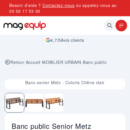
Allez au contenu
Besoin d'aide ?
Contactez-nous
ou appelez-nous au
05 56 17 55 00
4,7/5
Avis clients
Retour
|
Accueil
•
MOBILIER URBAIN
•
Banc public
Image 1 sur 3
Banc senior Metz - Coloris Chêne clair
Banc public Senior Metz