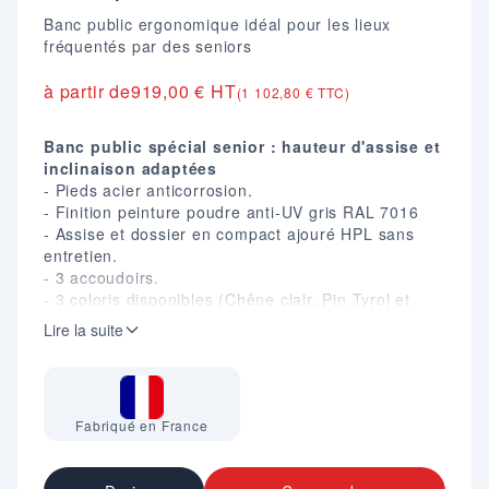
Banc public ergonomique idéal pour les lieux
fréquentés par des seniors
à partir de
919,00 € HT
(1 102,80 € TTC)
Banc public spécial senior : hauteur d'assise et
inclinaison adaptées
- Pieds acier anticorrosion.
- Finition peinture poudre anti-UV gris RAL 7016
- Assise et dossier en compact ajouré HPL sans
entretien.
- 3 accoudoirs.
- 3 coloris disponibles (Chêne clair, Pin Tyrol et
Teck).
Lire la suite
- Fixation par 4 points d'ancrage.
Longueur : 2000 mm.
Largeur : 570 mm.
Fabriqué en France
Hauteur dossier : 860 mm.
Hauteur assise : 470 mm.