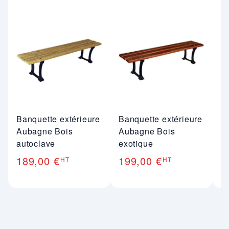
Banquette extérieure
Banquette extérieure
B
Aubagne Bois
Aubagne Bois
b
autoclave
exotique
B
189,00 €
199,00 €
1
HT
HT