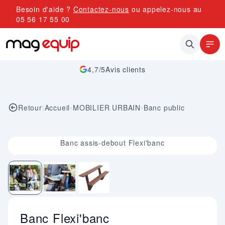
Allez au contenu
Besoin d'aide ?
Contactez-nous
ou appelez-nous au
05 56 17 55 00
4,7/5
Avis clients
Retour
|
Accueil
•
MOBILIER URBAIN
•
Banc public
Image 1 sur 3
Banc assis-debout Flexi'banc
Banc Flexi'banc