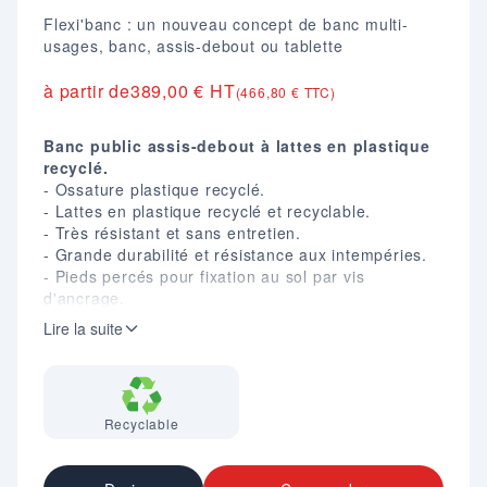
Flexi'banc : un nouveau concept de banc multi-
usages, banc, assis-debout ou tablette
à partir de
389,00 € HT
(466,80 € TTC)
Banc public assis-debout à lattes en plastique
recyclé.
- Ossature plastique recyclé.
- Lattes en plastique recyclé et recyclable.
- Très résistant et sans entretien.
- Grande durabilité et résistance aux intempéries.
- Pieds percés pour fixation au sol par vis
d'ancrage.
- Visserie inox.
Lire la suite
- Livré prêt à monter.
Longueur : 1800 mm.
Hauteur d'assise : 440 / 710 mm.
Largeur : 500 mm.
Recyclable
Poids : 53 Kg.