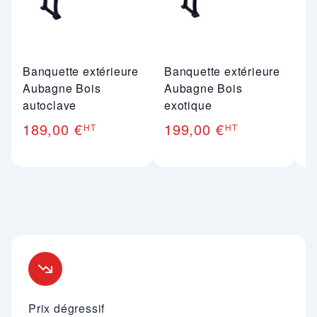
Banquette extérieure
Banquette extérieure
B
Aubagne Bois
Aubagne Bois
b
autoclave
exotique
B
189,00 €
199,00 €
1
HT
HT
Nos engagements
Prix dégressif