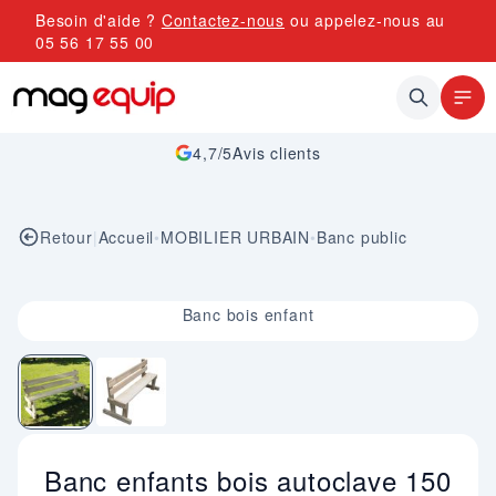
Allez au contenu
Besoin d'aide ?
Contactez-nous
ou appelez-nous au
05 56 17 55 00
4,7/5
Avis clients
Retour
|
Accueil
•
MOBILIER URBAIN
•
Banc public
Image 1 sur 2
Banc bois enfant
Banc enfants bois autoclave 150