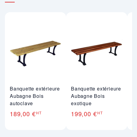
Banquette extérieure
Banquette extérieure
B
Aubagne Bois
Aubagne Bois
b
autoclave
exotique
B
189,00 €
199,00 €
1
HT
HT