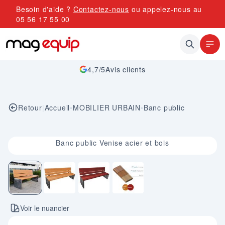
Allez au contenu
Besoin d'aide ?
Contactez-nous
ou appelez-nous au
05 56 17 55 00
4,7/5
Avis clients
Retour
|
Accueil
•
MOBILIER URBAIN
•
Banc public
Image 1 sur 4
Banc public Venise acier et bois
Voir le nuancier