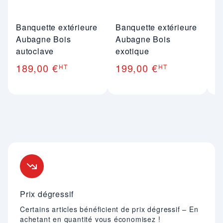
Banquette extérieure
Banquette extérieure
B
Aubagne Bois
Aubagne Bois
b
autoclave
exotique
B
189,00 €
199,00 €
1
HT
HT
Nos engagements
Prix dégressif
Certains articles bénéficient de prix dégressif – En
achetant en quantité vous économisez !