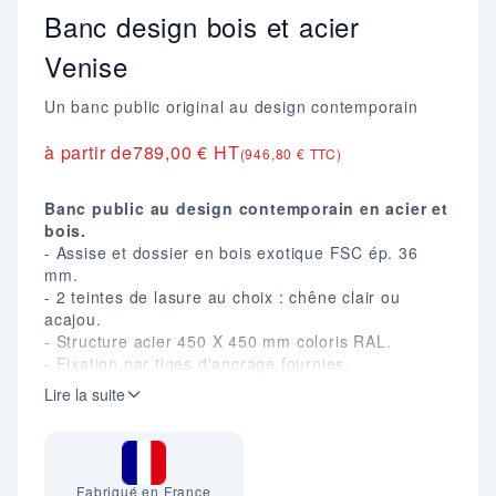
Banc design bois et acier
Venise
Un banc public original au design contemporain
à partir de
789,00 € HT
(946,80 € TTC)
Banc public au design contemporain en acier et
bois.
- Assise et dossier en bois exotique FSC ép. 36
mm.
- 2 teintes de lasure au choix : chêne clair ou
acajou.
- Structure acier 450 X 450 mm coloris RAL.
- Fixation par tiges d'ancrage fournies.
Longueur : 1800 mm.
Lire la suite
Largeur : 450 mm.
Hauteur dossier : 830 mm.
Hauteur assise : 450 mm.
Poids : 65 kg.
Fabriqué en France