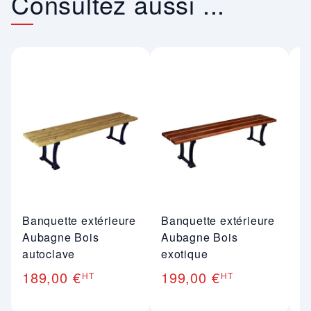
Consultez aussi ...
Banquette extérieure
Banquette extérieure
B
Aubagne Bois
Aubagne Bois
b
autoclave
exotique
B
189,00 €
199,00 €
1
HT
HT