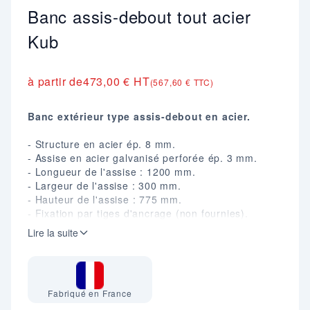
Banc assis-debout tout acier
Kub
à partir de
473,00 € HT
(567,60 € TTC)
Banc extérieur type assis-debout en acier.
- Structure en acier ép. 8 mm.
- Assise en acier galvanisé perforée ép. 3 mm.
- Longueur de l'assise : 1200 mm.
- Largeur de l'assise : 300 mm.
- Hauteur de l'assise : 775 mm.
- Fixation par tiges d'ancrage (non fournies).
-
Livré prêt à monter.
Lire la suite
- Finition peinture sur galva selon RAL disponibles.
Fabriqué en France