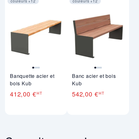
couleurs +12
couleurs +12
Image 1 sur 4
Image 1 sur 4
Banquette acier et
Banc acier et bois
bois Kub
Kub
412,00 €
542,00 €
HT
HT