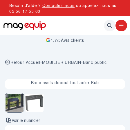
Allez au contenu
Besoin d'aide ?
Contactez-nous
ou appelez-nous au
05 56 17 55 00
4,7/5
Avis clients
Retour
|
Accueil
•
MOBILIER URBAIN
•
Banc public
Image 1 sur 2
Banc assis-debout tout acier Kub
Voir le nuancier