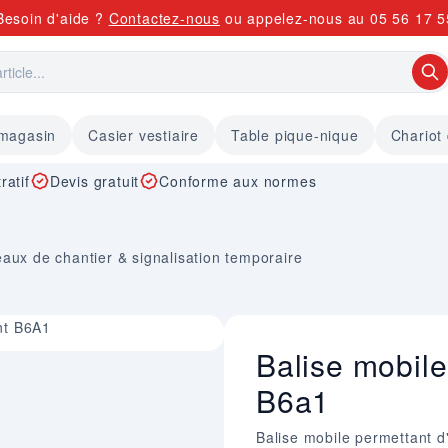
Besoin d'aide ?
Contactez-nous
ou appelez-nous au
05 56 17 5
 magasin
Casier vestiaire
Table pique-nique
Chariot
ratif
Devis gratuit
Conforme aux normes
aux de chantier & signalisation temporaire
nt B6A1
Balise mobile
B6a1
Balise mobile permettant d