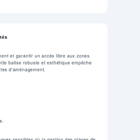
ités
ent et garantir un accès libre aux zones
ette balise robuste et esthétique empêche
aintes d'aménagement.
s.
zones sensibles où la gestion des places de