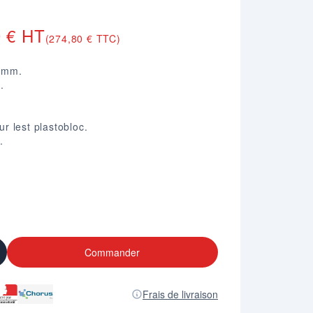
0 € HT
(274,80 € TTC)
 mm.
.
ur lest plastobloc.
.
Commander
Frais de livraison