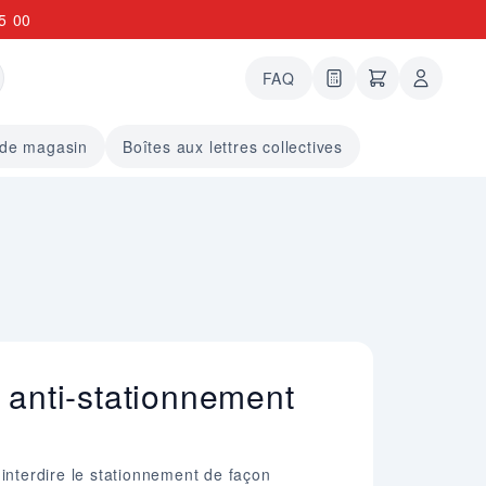
5 00
FAQ
0 articles dans le
undefined arti
 de magasin
Boîtes aux lettres collectives
 anti-stationnement
'interdire le stationnement de façon