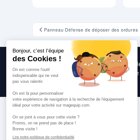
Panneau Défense de déposer des ordures
Nous sommes heureux de vous aide
Consultez
nos questions fréquentes
, suive
toute question que vous pourriez avoir.
VOS SERVICES
Comment commander
Paiement