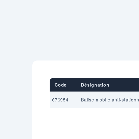
Code
Désignation
676954
Balise mobile anti-statio