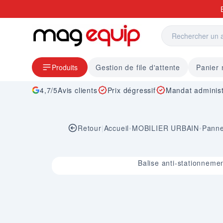
Allez au contenu
Produits
Gestion de file d'attente
Panier
4,7/5
Avis clients
Prix dégressif
Mandat administ
Retour
|
Accueil
•
MOBILIER URBAIN
•
Panne
Image 1 sur 1
Balise anti-stationneme