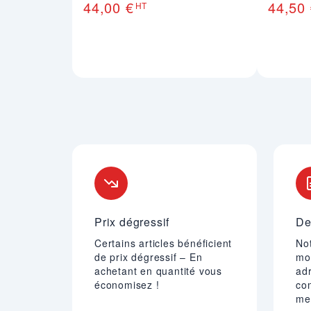
44,00 €
44,50
HT
Nos engagements
Prix dégressif
De
Certains articles bénéficient
Not
de prix dégressif – En
mo
achetant en quantité vous
adr
économisez !
co
mei