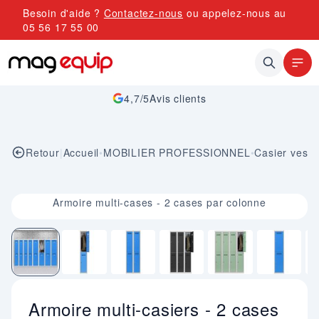
Allez au contenu
Besoin d'aide ?
Contactez-nous
ou appelez-nous au
05 56 17 55 00
4,7/5
Avis clients
Retour
|
Accueil
•
MOBILIER PROFESSIONNEL
•
Casier vestia
Image 1 sur 9
Armoire multi-cases - 2 cases par colonne
Armoire multi-casiers - 2 cases