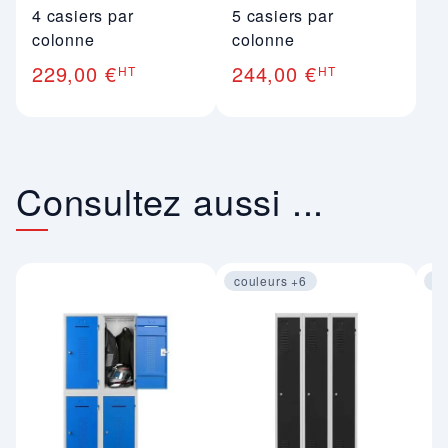
4 casiers par
5 casiers par
colonne
colonne
229,00 €
244,00 €
HT
HT
Consultez aussi ...
couleurs +6
co
Image 1 sur 4
Im