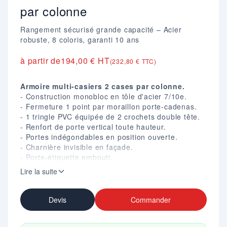
par colonne
Rangement sécurisé grande capacité – Acier
robuste, 8 coloris, garanti 10 ans
à partir de
194,00 € HT
(232,80 € TTC)
Armoire multi-casiers 2 cases par colonne.
- Construction monobloc en tôle d'acier 7/10e.
- Fermeture 1 point par moraillon porte-cadenas.
- 1 tringle PVC équipée de 2 crochets double tête.
- Renfort de porte vertical toute hauteur.
- Portes indégondables en position ouverte.
- Charnière invisible en façade.
- Porte-étiquette embouti.
- Aérations en partie haute de chaque porte.
Lire la suite
- Peinture époxy résistante aux chocs.
- Corps gris RAL 7035, 8 coloris au choix pour les
portes.
Devis
Commander
- Garantie 10 ans.