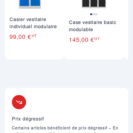
Casier vestiaire
Case vestiaire basic
Ve
individuel modulaire
modulable
in
99,00 €
HT
145,00 €
1
HT
Nos engagements
Prix dégressif
Certains articles bénéficient de prix dégressif – En