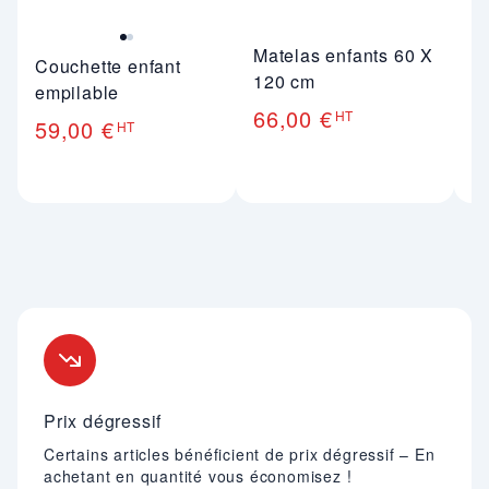
Matelas enfants 60 X
Couchette enfant
Ar
120 cm
empilable
p
66,00 €
HT
59,00 €
6
HT
Nos engagements
Prix dégressif
Certains articles bénéficient de prix dégressif – En
achetant en quantité vous économisez !