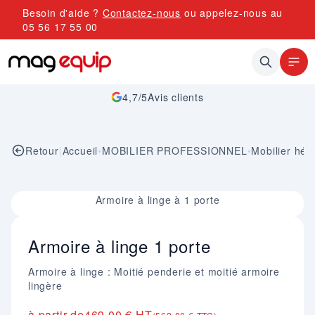
Allez au contenu
Besoin d'aide ?
Contactez-nous
ou appelez-nous au
05 56 17 55 00
4,7/5
Avis clients
Retour
|
Accueil
•
MOBILIER PROFESSIONNEL
•
Mobilier hé
Image 1 sur 1
Armoire à linge à 1 porte
Armoire à linge 1 porte
Armoire à linge : Moitié penderie et moitié armoire
lingère
à partir de
469,00 € HT