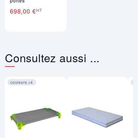
portes
698,00 €
HT
Consultez aussi ...
couleurs +4
co
Image 1 sur 2
Im