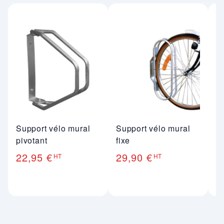
Support vélo mural
Support vélo mural
S
pivotant
fixe
é
p
22,95 €
29,90 €
HT
HT
6