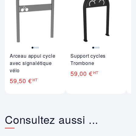
Arceau appui cycle
Support cycles
A
avec signalétique
Trombone
t
vélo
59,00 €
4
HT
59,50 €
HT
Consultez aussi ...