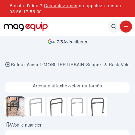
Allez au contenu
Besoin d'aide ?
Contactez-nous
ou appelez-nous au
05 56 17 55 00
4,7/5
Avis clients
Retour
|
Accueil
•
MOBILIER URBAIN
•
Support & Rack Vélos
Image 1 sur 5
Arceaux attache-vélos renforcés
Voir le nuancier