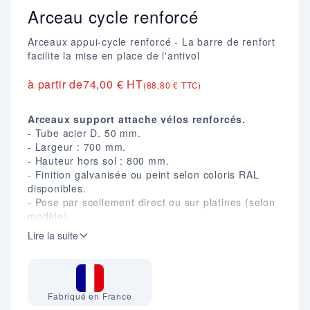
Arceau cycle renforcé
Arceaux appui-cycle renforcé - La barre de renfort
facilite la mise en place de l'antivol
à partir de
74,00 € HT
(88,80 € TTC)
Arceaux support attache vélos renforcés.
- Tube acier D. 50 mm.
- Largeur : 700 mm.
- Hauteur hors sol : 800 mm.
- Finition galvanisée ou peint selon coloris RAL
disponibles.
- Pose par scellement direct ou sur platines (selon
modèle).
- Eligible au programme Alvéole Plus.
Lire la suite
Fabriqué en France