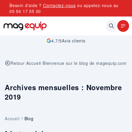
Allez au contenu
Besoin d'aide ?
Contactez-nous
ou appelez-nous au
05 56 17 55 00
4,7/5
Avis clients
Retour
|
Accueil
•
Bienvenue sur le blog de magequip.com
Archives mensuelles : Novembre
2019
Accueil
Blog