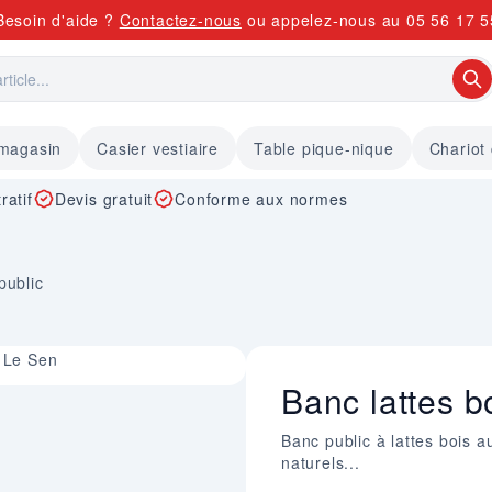
Besoin d'aide ?
Contactez-nous
ou appelez-nous au
05 56 17 5
 magasin
Casier vestiaire
Table pique-nique
Chariot
ratif
Devis gratuit
Conforme aux normes
public
t Le Sen
Banc lattes b
Banc public à lattes bois
naturels...