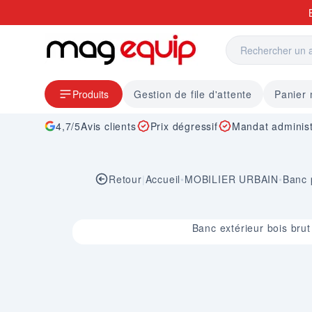
Allez au contenu
Produits
Gestion de file d'attente
Panier
4,7/5
Avis clients
Prix dégressif
Mandat administ
Retour
|
Accueil
•
MOBILIER URBAIN
•
Banc 
Image 1 sur 1
Banc extérieur bois bru