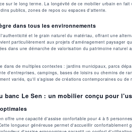
e sur le long terme. La longévité de ce mobilier urbain en fai
rdins publics, zones de repos ou espaces d'attente.
ntègre dans tous les environnements
'authenticité et le grain naturel du matériau, offrant une alter
convient particulièrement aux projets d'aménagement paysager qui
es dans une démarche de valorisation du patrimoine naturel ap
ce dans de multiples contextes : jardins municipaux, parcs dép
nte d'entreprises, campings, bases de loisirs ou chemins de ran
ent variés, qu'il s'agisse de créations contemporaines ou de ré
u banc Le Sen : un mobilier conçu pour l'us
 optimales
 offre une capacité d'assise confortable pour 4 à 5 personnes
Cette longueur généreuse permet d'accueillir confortablement g
ofondeur d'assise ergonomique garantit un confort d'utilisation