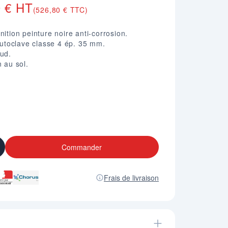
0 € HT
(526,80 € TTC)
nition peinture noire anti-corrosion.
 autoclave classe 4 ép. 35 mm.
aud.
n au sol.
.
74 mm.
Commander
Frais de livraison