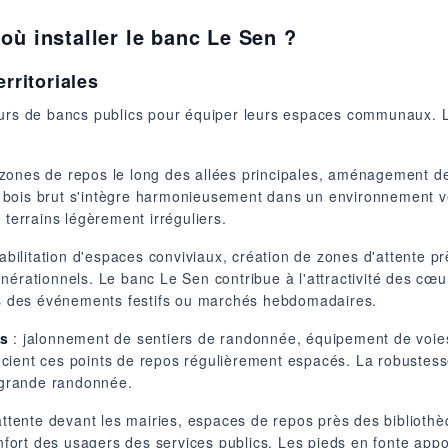
ù installer le banc Le Sen ?
erritoriales
eurs de bancs publics pour équiper leurs espaces communaux. 
 zones de repos le long des allées principales, aménagement 
ion bois brut s'intègre harmonieusement dans un environnement v
 terrains légèrement irréguliers.
abilitation d'espaces conviviaux, création de zones d'attente 
nérationnels. Le banc Le Sen contribue à l'attractivité des cœu
ors des événements festifs ou marchés hebdomadaires.
s
: jalonnement de sentiers de randonnée, équipement de voie
cient ces points de repos régulièrement espacés. La robustess
e grande randonnée.
ttente devant les mairies, espaces de repos près des bibliothè
confort des usagers des services publics. Les pieds en fonte ap