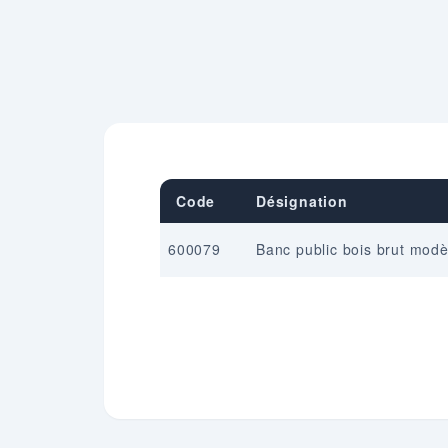
Code
Désignation
600079
Banc public bois brut mod