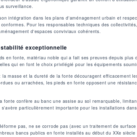
s surveillance.
 son intégration dans les plans d'aménagement urbain et respec
ons conformes. Pour les responsables techniques des collectivit
l'aménagement d'espaces conviviaux cohérents.
 stabilité exceptionnelle
s en fonte, matériau noble qui a fait ses preuves depuis plus d'
lles qui en font le choix privilégié pour les équipements soumi
: la masse et la dureté de la fonte découragent efficacement le
tordues ou arrachées, les pieds en fonte opposent une résistan
 la fonte confère au banc une assise au sol remarquable, limit
ue s'avère particulièrement importante pour les installations dan
 déforme pas, ne se corrode pas (avec un traitement de surface
eux bancs publics en fonte installés au début du XXe siècle s