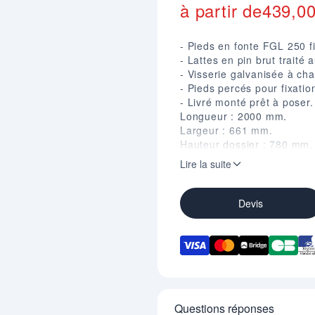
à partir de
439,0
- Pieds en fonte FGL 250 fi
- Lattes en pin brut traité
- Visserie galvanisée à ch
- Pieds percés pour fixatio
- Livré monté prêt à poser
Longueur : 2000 mm.
Largeur : 661 mm.
Hauteur dossier : 780 mm.
Hauteur assise : 440 mm.
Lire la suite
Entraxe de piètement : 17
Devis
Questions réponses