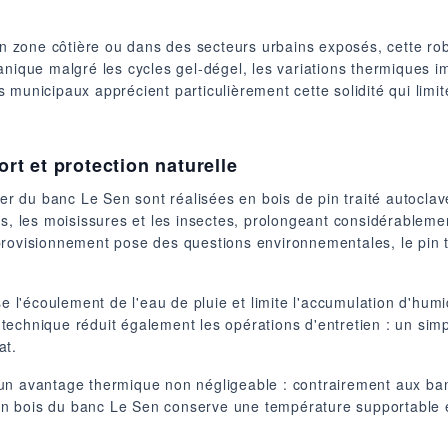
zone côtière ou dans des secteurs urbains exposés, cette rob
anique malgré les cycles gel-dégel, les variations thermiques i
 municipaux apprécient particulièrement cette solidité qui limit
ort et protection naturelle
ier du banc Le Sen sont réalisées en bois de pin traité autocla
es, les moisissures et les insectes, prolongeant considérableme
rovisionnement pose des questions environnementales, le pin trai
se l'écoulement de l'eau de pluie et limite l'accumulation d'hu
echnique réduit également les opérations d'entretien : un simpl
at.
un avantage thermique non négligeable : contrairement aux ba
e en bois du banc Le Sen conserve une température supportable e