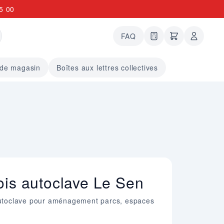
5 00
FAQ
0 articles dans le
undefined arti
 de magasin
Boîtes aux lettres collectives
ois autoclave Le Sen
 autoclave pour aménagement parcs, espaces